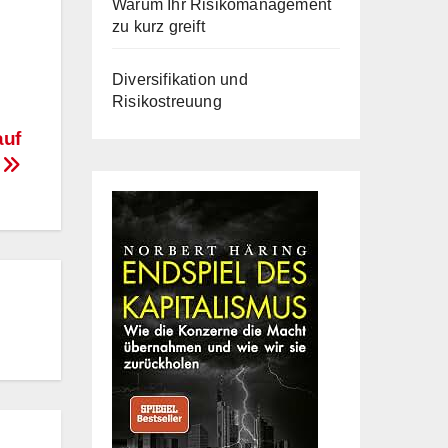
Warum Ihr Risikomanagement
zu kurz greift
Diversifikation und
Risikostreuung
auf
n