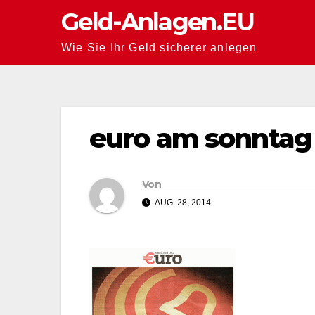
Zum
Geld-Anlagen.EU
Inhalt
Wie Sie Ihr Geld sicherer anlegen
springen
euro am sonntag 
Von
AUG. 28, 2014