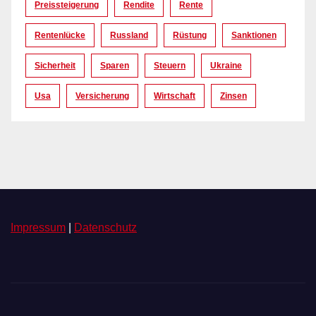
Preissteigerung
Rendite
Rente
Rentenlücke
Russland
Rüstung
Sanktionen
Sicherheit
Sparen
Steuern
Ukraine
Usa
Versicherung
Wirtschaft
Zinsen
Impressum
|
Datenschutz