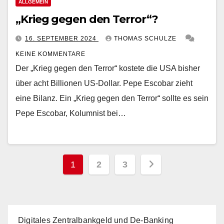
ALLGEMEIN
„Krieg gegen den Terror“?
16. SEPTEMBER 2024
THOMAS SCHULZE
KEINE KOMMENTARE
Der „Krieg gegen den Terror“ kostete die USA bisher
über acht Billionen US-Dollar. Pepe Escobar zieht
eine Bilanz. Ein „Krieg gegen den Terror“ sollte es sein
Pepe Escobar, Kolumnist bei…
Seitennummerierung
1
2
3
der
Beiträge
Digitales Zentralbankgeld und De-Banking