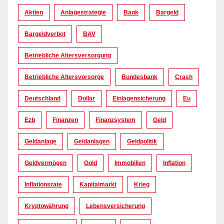
Aktien
Anlagestrategie
Bank
Bargeld
Bargeldverbot
BAV
Betriebliche Altersversorgung
Betriebliche Altersvorsorge
Bundesbank
Crash
Deutschland
Dollar
Einlagensicherung
Eu
Ezb
Finanzen
Finanzsystem
Geld
Geldanlage
Geldanlagen
Geldpolitik
Geldvermögen
Gold
Immobilien
Inflation
Inflationsrate
Kapitalmarkt
Krieg
Kryptowährung
Lebensversicherung