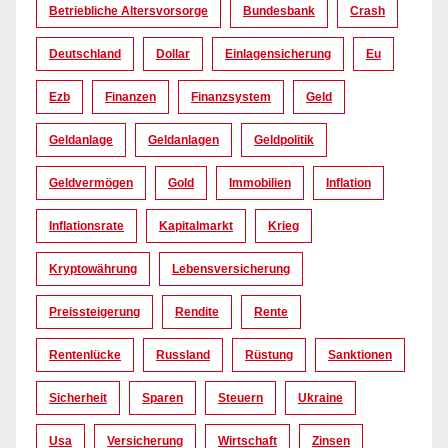
Betriebliche Altersvorsorge
Bundesbank
Crash
Deutschland
Dollar
Einlagensicherung
Eu
Ezb
Finanzen
Finanzsystem
Geld
Geldanlage
Geldanlagen
Geldpolitik
Geldvermögen
Gold
Immobilien
Inflation
Inflationsrate
Kapitalmarkt
Krieg
Kryptowährung
Lebensversicherung
Preissteigerung
Rendite
Rente
Rentenlücke
Russland
Rüstung
Sanktionen
Sicherheit
Sparen
Steuern
Ukraine
Usa
Versicherung
Wirtschaft
Zinsen