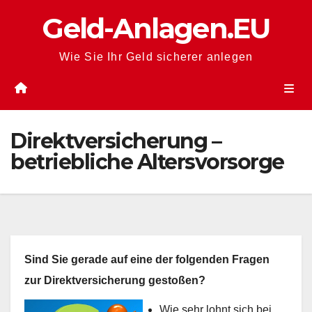
Zum
Geld-Anlagen.EU
Inhalt
springen
Wie Sie Ihr Geld sicherer anlegen
Direktversicherung –
betriebliche Altersvorsorge
Sind Sie gerade auf eine der folgenden Fragen
zur Direktversicherung gestoßen?
Wie sehr lohnt sich bei