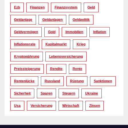
Ezb
Finanzen
Finanzsystem
Geld
Geldanlage
Geldanlagen
Geldpolitik
Geldvermögen
Gold
Immobilien
Inflation
Inflationsrate
Kapitalmarkt
Krieg
Kryptowährung
Lebensversicherung
Preissteigerung
Rendite
Rente
Rentenlücke
Russland
Rüstung
Sanktionen
Sicherheit
Sparen
Steuern
Ukraine
Usa
Versicherung
Wirtschaft
Zinsen