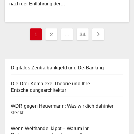
nach der Entführung der…
Seitennummerierung
1
2
…
34
der
Beiträge
Digitales Zentralbankgeld und De-Banking
Die Drei-Komplexe-Theorie und Ihre
Entscheidungsarchitektur
WDR gegen Heuermann: Was wirklich dahinter
steckt
Wenn Welthandel kippt – Warum Ihr