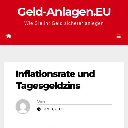
Zum
Geld-Anlagen.EU
Inhalt
springen
Wie Sie Ihr Geld sicherer anlegen
Inflationsrate und
Tagesgeldzins
Von
JAN. 3, 2015