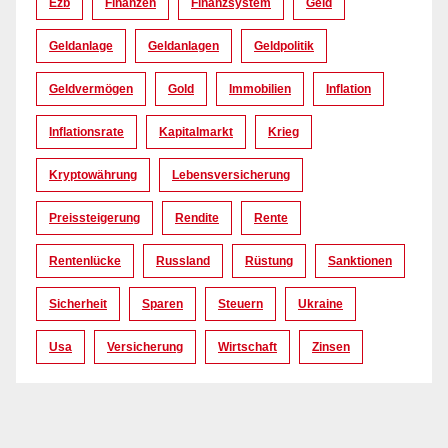
Ezb
Finanzen
Finanzsystem
Geld
Geldanlage
Geldanlagen
Geldpolitik
Geldvermögen
Gold
Immobilien
Inflation
Inflationsrate
Kapitalmarkt
Krieg
Kryptowährung
Lebensversicherung
Preissteigerung
Rendite
Rente
Rentenlücke
Russland
Rüstung
Sanktionen
Sicherheit
Sparen
Steuern
Ukraine
Usa
Versicherung
Wirtschaft
Zinsen