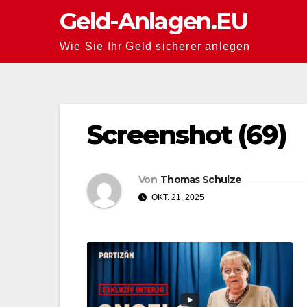
Zum
Geld-Anlagen.EU
Inhalt
Wie Sie Ihr Geld sicherer anlegen
springen
Screenshot (69)
Von
Thomas Schulze
OKT. 21, 2025