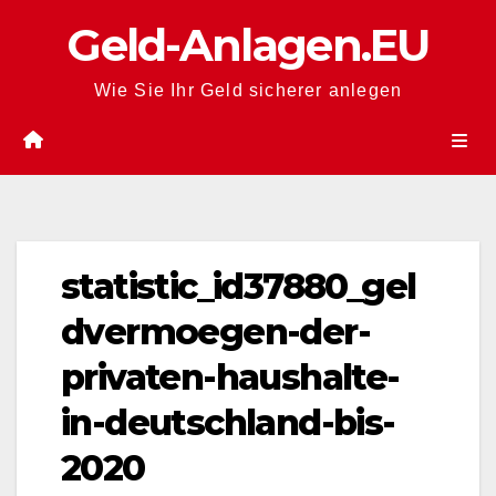
Zum
Geld-Anlagen.EU
Inhalt
springen
Wie Sie Ihr Geld sicherer anlegen
statistic_id37880_gel
dvermoegen-der-
privaten-haushalte-
in-deutschland-bis-
2020