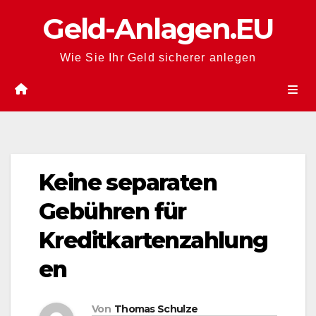
Zum
Geld-Anlagen.EU
Inhalt
springen
Wie Sie Ihr Geld sicherer anlegen
Keine separaten
Gebühren für
Kreditkartenzahlung
en
Von
Thomas Schulze