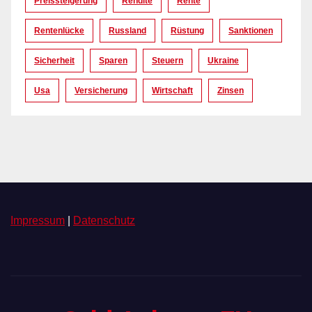
Preissteigerung
Rendite
Rente
Rentenlücke
Russland
Rüstung
Sanktionen
Sicherheit
Sparen
Steuern
Ukraine
Usa
Versicherung
Wirtschaft
Zinsen
Impressum
|
Datenschutz