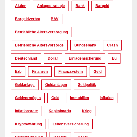
Aktien
Anlagestrategie
Bank
Bargeld
Bargeldverbot
BAV
Betriebliche Altersversorgung
Betriebliche Altersvorsorge
Bundesbank
Crash
Deutschland
Dollar
Einlagensicherung
Eu
Ezb
Finanzen
Finanzsystem
Geld
Geldanlage
Geldanlagen
Geldpolitik
Geldvermögen
Gold
Immobilien
Inflation
Inflationsrate
Kapitalmarkt
Krieg
Kryptowährung
Lebensversicherung