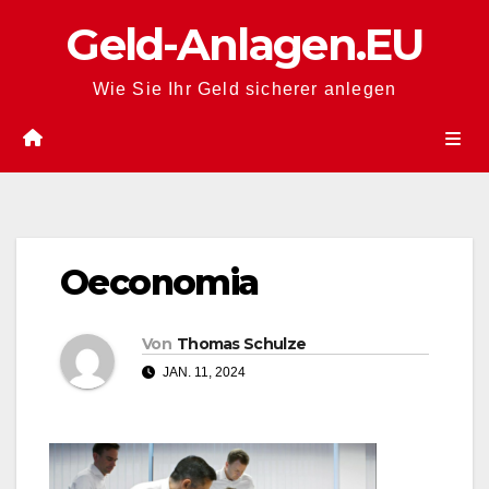
Zum
Geld-Anlagen.EU
Inhalt
springen
Wie Sie Ihr Geld sicherer anlegen
Oeconomia
Von
Thomas Schulze
JAN. 11, 2024