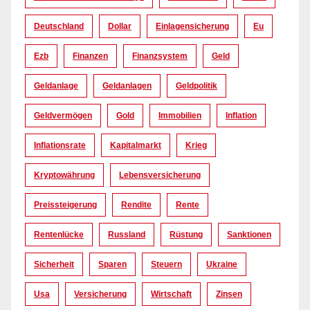
Deutschland
Dollar
Einlagensicherung
Eu
Ezb
Finanzen
Finanzsystem
Geld
Geldanlage
Geldanlagen
Geldpolitik
Geldvermögen
Gold
Immobilien
Inflation
Inflationsrate
Kapitalmarkt
Krieg
Kryptowährung
Lebensversicherung
Preissteigerung
Rendite
Rente
Rentenlücke
Russland
Rüstung
Sanktionen
Sicherheit
Sparen
Steuern
Ukraine
Usa
Versicherung
Wirtschaft
Zinsen