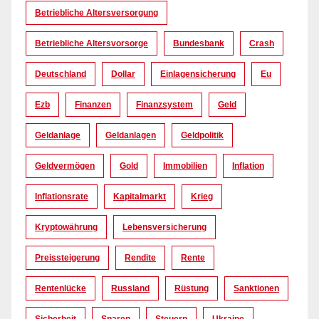
Betriebliche Altersversorgung
Betriebliche Altersvorsorge
Bundesbank
Crash
Deutschland
Dollar
Einlagensicherung
Eu
Ezb
Finanzen
Finanzsystem
Geld
Geldanlage
Geldanlagen
Geldpolitik
Geldvermögen
Gold
Immobilien
Inflation
Inflationsrate
Kapitalmarkt
Krieg
Kryptowährung
Lebensversicherung
Preissteigerung
Rendite
Rente
Rentenlücke
Russland
Rüstung
Sanktionen