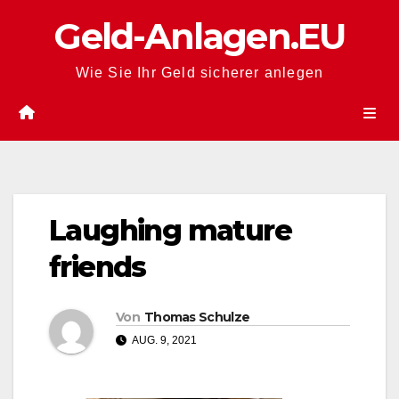
Zum
Geld-Anlagen.EU
Inhalt
springen
Wie Sie Ihr Geld sicherer anlegen
Laughing mature
friends
Von
Thomas Schulze
AUG. 9, 2021