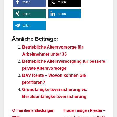
teilen
teilen
teilen
teilen
teilen
Ähnliche Beiträge:
Betriebliche Altersvorsorge für
Arbeitnehmer unter 35
Betriebliche Altersversorgung für bessere
private Altersvorsorge
BAV Rente – Wovon können Sie
profitieren?
Grundfähigkeitsversicherung vs.
Berufsunfähigkeitsversicherung
Beitragsnavigation
Familienentlastungen
Frauen mögen Riester –