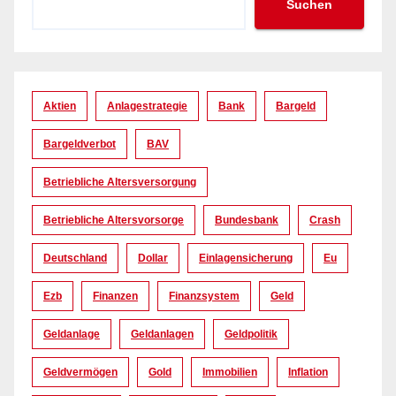
Suchen
Aktien
Anlagestrategie
Bank
Bargeld
Bargeldverbot
BAV
Betriebliche Altersversorgung
Betriebliche Altersvorsorge
Bundesbank
Crash
Deutschland
Dollar
Einlagensicherung
Eu
Ezb
Finanzen
Finanzsystem
Geld
Geldanlage
Geldanlagen
Geldpolitik
Geldvermögen
Gold
Immobilien
Inflation