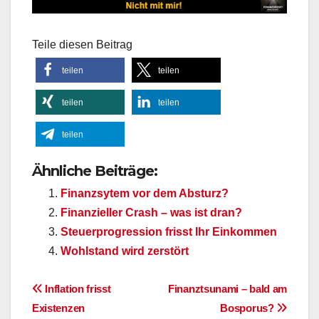
Teile diesen Beitrag
teilen
teilen
teilen
teilen
teilen
Ähnliche Beiträge:
Finanzsytem vor dem Absturz?
Finanzieller Crash – was ist dran?
Steuerprogression frisst Ihr Einkommen
Wohlstand wird zerstört
Beitragsnavigation
Inflation frisst
Finanztsunami – bald am
Existenzen
Bosporus?