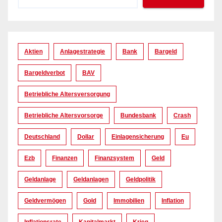
Aktien
Anlagestrategie
Bank
Bargeld
Bargeldverbot
BAV
Betriebliche Altersversorgung
Betriebliche Altersvorsorge
Bundesbank
Crash
Deutschland
Dollar
Einlagensicherung
Eu
Ezb
Finanzen
Finanzsystem
Geld
Geldanlage
Geldanlagen
Geldpolitik
Geldvermögen
Gold
Immobilien
Inflation
Inflationsrate
Kapitalmarkt
Krieg