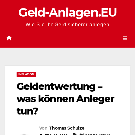
Zum
Geld-Anlagen.EU
Inhalt
springen
Wie Sie Ihr Geld sicherer anlegen
INFLATION
Geldentwertung –
was können Anleger
tun?
Von
Thomas Schulze