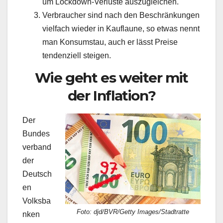
um Lockdown-Verluste auszugleichen.
Verbraucher sind nach den Beschränkungen
vielfach wieder in Kauflaune, so etwas nennt
man Konsumstau, auch er lässt Preise
tendenziell steigen.
Wie geht es weiter mit
der Inflation?
Der
Bundes
verband
der
Deutsch
en
Volksba
Foto: djd/BVR/Getty Images/Stadtratte
nken