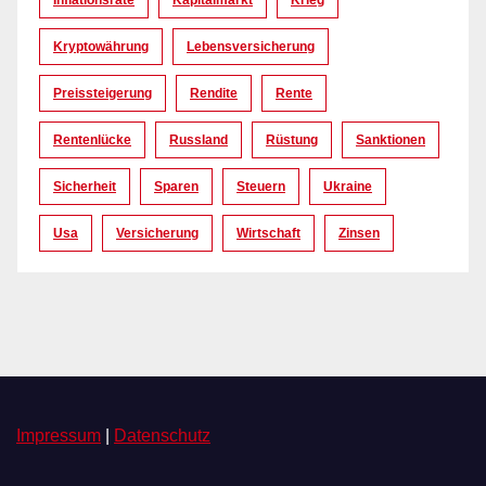
Kryptowährung
Lebensversicherung
Preissteigerung
Rendite
Rente
Rentenlücke
Russland
Rüstung
Sanktionen
Sicherheit
Sparen
Steuern
Ukraine
Usa
Versicherung
Wirtschaft
Zinsen
Impressum
|
Datenschutz