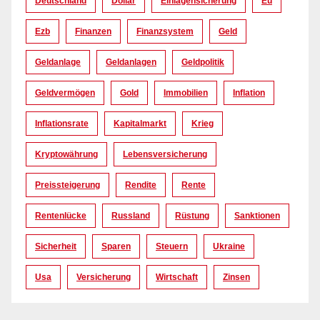
Deutschland
Dollar
Einlagensicherung
Eu
Ezb
Finanzen
Finanzsystem
Geld
Geldanlage
Geldanlagen
Geldpolitik
Geldvermögen
Gold
Immobilien
Inflation
Inflationsrate
Kapitalmarkt
Krieg
Kryptowährung
Lebensversicherung
Preissteigerung
Rendite
Rente
Rentenlücke
Russland
Rüstung
Sanktionen
Sicherheit
Sparen
Steuern
Ukraine
Usa
Versicherung
Wirtschaft
Zinsen