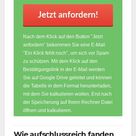
Jetzt anfordern!
Nach dem Klick auf den Button "Jetzt
anfordern" bekommen Sie eine E-Mail
"Ein Klick fehlt noch", um sich vor Spam
zu schützen. Mit dem Klick auf den
Bestätigungslink in der E-Mail werden
Sie auf Google Drive geleitet und können
die Tabelle in dem Format herunterladen,
mit dem Sie kalkulieren wollen. Erst nach
der Speicherung auf Ihrem Rechner Datei
öffnen und kalkulieren.
Wie aufschlussreich fanden