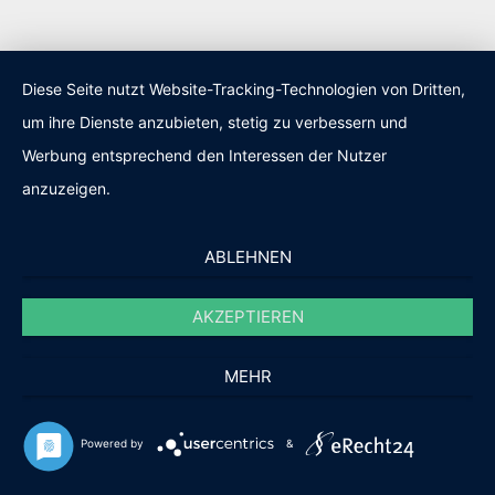
Diese Seite nutzt Website-Tracking-Technologien von Dritten,
um ihre Dienste anzubieten, stetig zu verbessern und
Werbung entsprechend den Interessen der Nutzer
Impressum
|
Datenschutz
anzuzeigen.
ABLEHNEN
Geld-Anlagen.EU
AKZEPTIEREN
Wie Sie Ihr Geld sicherer anlegen
MEHR
Powered by
&
Stolz präsentiert von WordPress
|
Theme: Newsup von
Themeansar