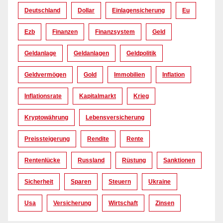
Deutschland
Dollar
Einlagensicherung
Eu
Ezb
Finanzen
Finanzsystem
Geld
Geldanlage
Geldanlagen
Geldpolitik
Geldvermögen
Gold
Immobilien
Inflation
Inflationsrate
Kapitalmarkt
Krieg
Kryptowährung
Lebensversicherung
Preissteigerung
Rendite
Rente
Rentenlücke
Russland
Rüstung
Sanktionen
Sicherheit
Sparen
Steuern
Ukraine
Usa
Versicherung
Wirtschaft
Zinsen