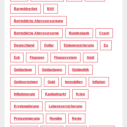
Bargeldverbot
BAV
Betriebliche Altersversorgung
Betriebliche Altersvorsorge
Bundesbank
Crash
Deutschland
Dollar
Einlagensicherung
Eu
Ezb
Finanzen
Finanzsystem
Geld
Geldanlage
Geldanlagen
Geldpolitik
Geldvermögen
Gold
Immobilien
Inflation
Inflationsrate
Kapitalmarkt
Krieg
Kryptowährung
Lebensversicherung
Preissteigerung
Rendite
Rente