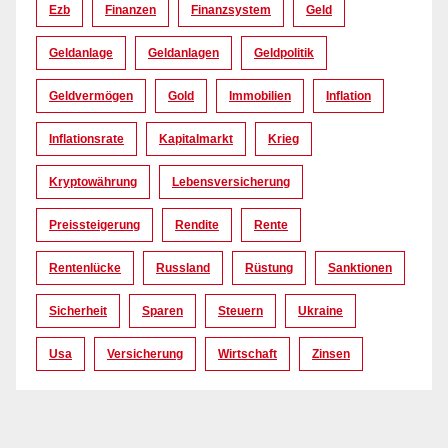
Ezb
Finanzen
Finanzsystem
Geld
Geldanlage
Geldanlagen
Geldpolitik
Geldvermögen
Gold
Immobilien
Inflation
Inflationsrate
Kapitalmarkt
Krieg
Kryptowährung
Lebensversicherung
Preissteigerung
Rendite
Rente
Rentenlücke
Russland
Rüstung
Sanktionen
Sicherheit
Sparen
Steuern
Ukraine
Usa
Versicherung
Wirtschaft
Zinsen