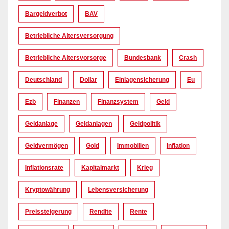
Bargeldverbot
BAV
Betriebliche Altersversorgung
Betriebliche Altersvorsorge
Bundesbank
Crash
Deutschland
Dollar
Einlagensicherung
Eu
Ezb
Finanzen
Finanzsystem
Geld
Geldanlage
Geldanlagen
Geldpolitik
Geldvermögen
Gold
Immobilien
Inflation
Inflationsrate
Kapitalmarkt
Krieg
Kryptowährung
Lebensversicherung
Preissteigerung
Rendite
Rente