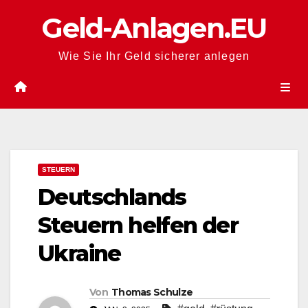
Zum
Geld-Anlagen.EU
Inhalt
springen
Wie Sie Ihr Geld sicherer anlegen
STEUERN
Deutschlands
Steuern helfen der
Ukraine
Von
Thomas Schulze