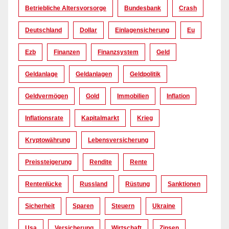
Betriebliche Altersvorsorge
Bundesbank
Crash
Deutschland
Dollar
Einlagensicherung
Eu
Ezb
Finanzen
Finanzsystem
Geld
Geldanlage
Geldanlagen
Geldpolitik
Geldvermögen
Gold
Immobilien
Inflation
Inflationsrate
Kapitalmarkt
Krieg
Kryptowährung
Lebensversicherung
Preissteigerung
Rendite
Rente
Rentenlücke
Russland
Rüstung
Sanktionen
Sicherheit
Sparen
Steuern
Ukraine
Usa
Versicherung
Wirtschaft
Zinsen