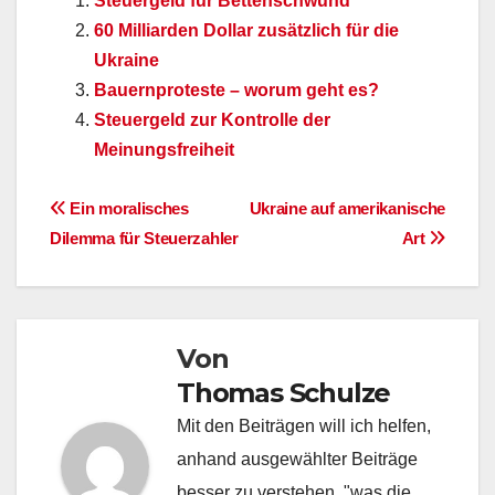
Steuergeld für Bettenschwund
60 Milliarden Dollar zusätzlich für die
Ukraine
Bauernproteste – worum geht es?
Steuergeld zur Kontrolle der
Meinungsfreiheit
Beitragsnavigation
Ein moralisches
Ukraine auf amerikanische
Dilemma für Steuerzahler
Art
Von
Thomas Schulze
Mit den Beiträgen will ich helfen,
anhand ausgewählter Beiträge
besser zu verstehen, "was die