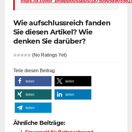
https://x.com/f_philippot/status/187509058905561
Wie aufschlussreich fanden
Sie diesen Artikel? Wie
denken Sie darüber?
(No Ratings Yet)
Teile diesen Beitrag
teilen
teilen
teilen
teilen
teilen
Ähnliche Beiträge: