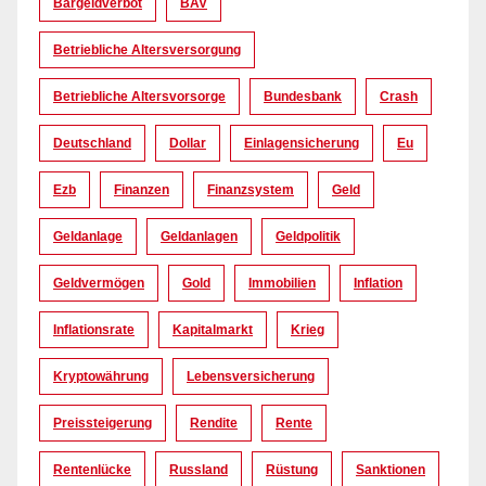
Bargeldverbot
BAV
Betriebliche Altersversorgung
Betriebliche Altersvorsorge
Bundesbank
Crash
Deutschland
Dollar
Einlagensicherung
Eu
Ezb
Finanzen
Finanzsystem
Geld
Geldanlage
Geldanlagen
Geldpolitik
Geldvermögen
Gold
Immobilien
Inflation
Inflationsrate
Kapitalmarkt
Krieg
Kryptowährung
Lebensversicherung
Preissteigerung
Rendite
Rente
Rentenlücke
Russland
Rüstung
Sanktionen