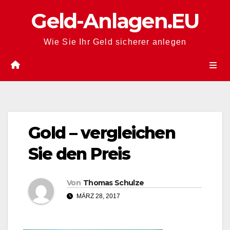
Zum
Geld-Anlagen.EU
Inhalt
springen
Wie Sie Ihr Geld sicherer anlegen
Gold – vergleichen
Sie den Preis
Von
Thomas Schulze
MÄRZ 28, 2017