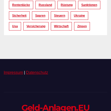
Rentenlücke
Russland
Rüstung
Sanktionen
Sicherheit
Sparen
Steuern
Ukraine
Usa
Versicherung
Wirtschaft
Zinsen
Impressum
|
Datenschutz
Geld-Anlagen.EU