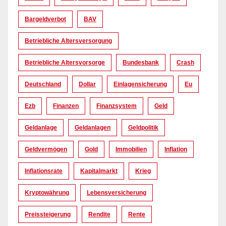
Bargeldverbot
BAV
Betriebliche Altersversorgung
Betriebliche Altersvorsorge
Bundesbank
Crash
Deutschland
Dollar
Einlagensicherung
Eu
Ezb
Finanzen
Finanzsystem
Geld
Geldanlage
Geldanlagen
Geldpolitik
Geldvermögen
Gold
Immobilien
Inflation
Inflationsrate
Kapitalmarkt
Krieg
Kryptowährung
Lebensversicherung
Preissteigerung
Rendite
Rente