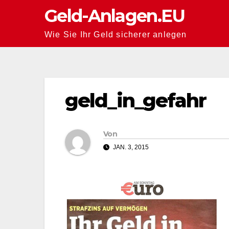
Zum
Geld-Anlagen.EU
Inhalt
Wie Sie Ihr Geld sicherer anlegen
springen
geld_in_gefahr
Von
JAN. 3, 2015