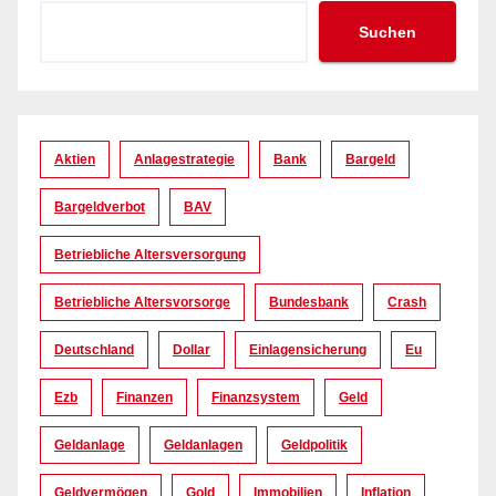
Suchen
Aktien
Anlagestrategie
Bank
Bargeld
Bargeldverbot
BAV
Betriebliche Altersversorgung
Betriebliche Altersvorsorge
Bundesbank
Crash
Deutschland
Dollar
Einlagensicherung
Eu
Ezb
Finanzen
Finanzsystem
Geld
Geldanlage
Geldanlagen
Geldpolitik
Geldvermögen
Gold
Immobilien
Inflation