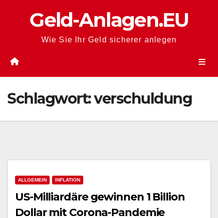
Zum
Geld-Anlagen.EU
Inhalt
springen
Wie Sie Ihr Geld sicherer anlegen
Schlagwort:
verschuldung
ALLGEMEIN
INFLATION
US-Milliardäre gewinnen 1 Billion
Dollar mit Corona-Pandemie