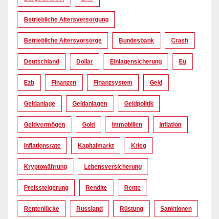
Betriebliche Altersversorgung
Betriebliche Altersvorsorge
Bundesbank
Crash
Deutschland
Dollar
Einlagensicherung
Eu
Ezb
Finanzen
Finanzsystem
Geld
Geldanlage
Geldanlagen
Geldpolitik
Geldvermögen
Gold
Immobilien
Inflation
Inflationsrate
Kapitalmarkt
Krieg
Kryptowährung
Lebensversicherung
Preissteigerung
Rendite
Rente
Rentenlücke
Russland
Rüstung
Sanktionen