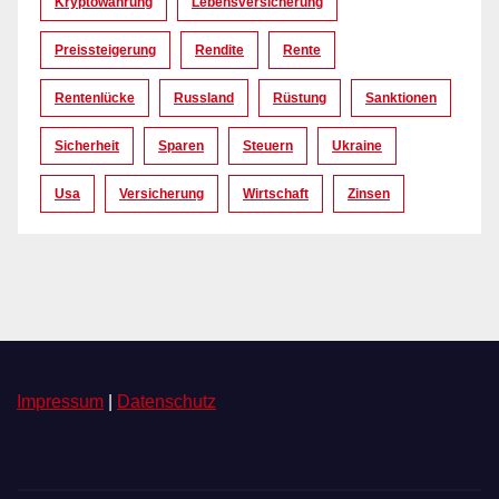
Kryptowährung
Lebensversicherung
Preissteigerung
Rendite
Rente
Rentenlücke
Russland
Rüstung
Sanktionen
Sicherheit
Sparen
Steuern
Ukraine
Usa
Versicherung
Wirtschaft
Zinsen
Impressum
|
Datenschutz