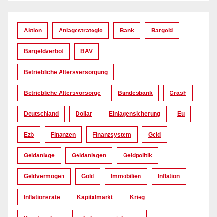
Aktien
Anlagestrategie
Bank
Bargeld
Bargeldverbot
BAV
Betriebliche Altersversorgung
Betriebliche Altersvorsorge
Bundesbank
Crash
Deutschland
Dollar
Einlagensicherung
Eu
Ezb
Finanzen
Finanzsystem
Geld
Geldanlage
Geldanlagen
Geldpolitik
Geldvermögen
Gold
Immobilien
Inflation
Inflationsrate
Kapitalmarkt
Krieg