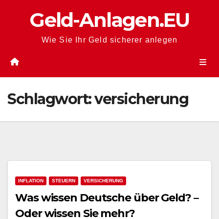
Zum
Geld-Anlagen.EU
Inhalt
springen
Wie Sie Ihr Geld sicherer anlegen
Schlagwort:
versicherung
INFLATION
STEUERN
VERSICHERUNG
Was wissen Deutsche über Geld? –
Oder wissen Sie mehr?