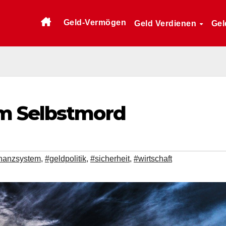
Geld-Vermögen
Geld Verdienen
Gel
m Selbstmord
inanzsystem
,
#geldpolitik
,
#sicherheit
,
#wirtschaft