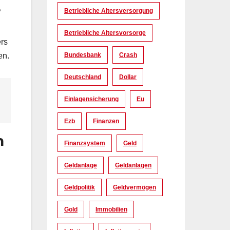
Betriebliche Altersversorgung
“
Betriebliche Altersvorsorge
ers
Bundesbank
Crash
en.
Deutschland
Dollar
Einlagensicherung
Eu
Ezb
Finanzen
n
Finanzsystem
Geld
Geldanlage
Geldanlagen
Geldpolitik
Geldvermögen
Gold
Immobilien