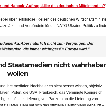
 und Habeck: Auftragskiller des deutschen Mittelstandes?
eber über (erfolglose) Reisen des deutschen Wirtschaftsminist
atzmärkte und Verbündete für die NATO-Ukraine-Politik zu find
Südamerika. Aber natürlich nicht zum Vergnügen. Der
 Weltregion, die immer wichtiger für Europa wird.“
und Staatsmedien nicht wahrhabe
wollen
 und ihre medialen Nachbeter es nicht besser wissen, objektiv
laven. Polen, die USA, Frankreich, das Vereinigte Königreich
geklopft, die Lieferung von Panzern an die Lieferung von
t zu liefen. Dem hat sich das offizielle Deutschland gebeugt –