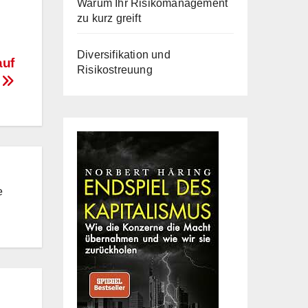
Warum Ihr Risikomanagement
zu kurz greift
Diversifikation und
auf
Risikostreuung
n
e