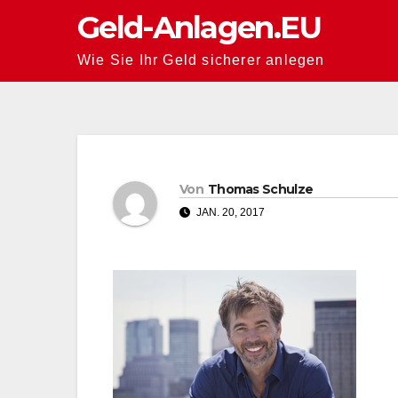
Zum
Geld-Anlagen.EU
Inhalt
Wie Sie Ihr Geld sicherer anlegen
springen
Von
Thomas Schulze
JAN. 20, 2017