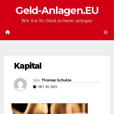
Zum
Geld-Anlagen.EU
Inhalt
springen
Wie Sie Ihr Geld sicherer anlegen
Kapital
Von
Thomas Schulze
OKT. 30, 2021