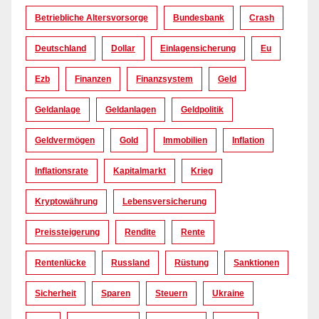
Betriebliche Altersvorsorge
Bundesbank
Crash
Deutschland
Dollar
Einlagensicherung
Eu
Ezb
Finanzen
Finanzsystem
Geld
Geldanlage
Geldanlagen
Geldpolitik
Geldvermögen
Gold
Immobilien
Inflation
Inflationsrate
Kapitalmarkt
Krieg
Kryptowährung
Lebensversicherung
Preissteigerung
Rendite
Rente
Rentenlücke
Russland
Rüstung
Sanktionen
Sicherheit
Sparen
Steuern
Ukraine