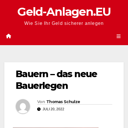
Zum
Geld-Anlagen.EU
Inhalt
springen
Wie Sie Ihr Geld sicherer anlegen
Bauern – das neue
Bauerlegen
Von
Thomas Schulze
JULI 20, 2022