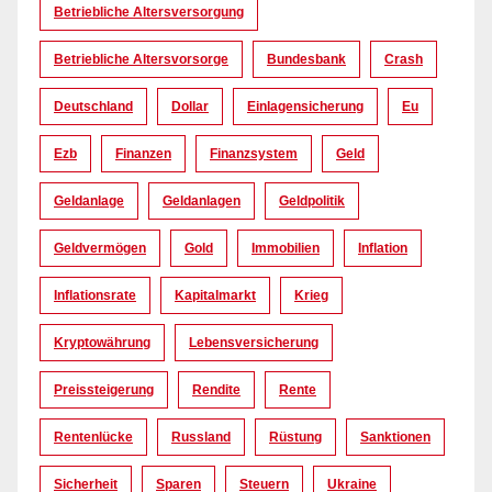
Betriebliche Altersversorgung
Betriebliche Altersvorsorge
Bundesbank
Crash
Deutschland
Dollar
Einlagensicherung
Eu
Ezb
Finanzen
Finanzsystem
Geld
Geldanlage
Geldanlagen
Geldpolitik
Geldvermögen
Gold
Immobilien
Inflation
Inflationsrate
Kapitalmarkt
Krieg
Kryptowährung
Lebensversicherung
Preissteigerung
Rendite
Rente
Rentenlücke
Russland
Rüstung
Sanktionen
Sicherheit
Sparen
Steuern
Ukraine