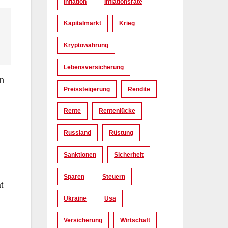
Inflation
Inflationsrate
Kapitalmarkt
Krieg
Kryptowährung
Lebensversicherung
en
Preissteigerung
Rendite
Rente
Rentenlücke
Russland
Rüstung
Sanktionen
Sicherheit
Sparen
Steuern
t
Ukraine
Usa
Versicherung
Wirtschaft