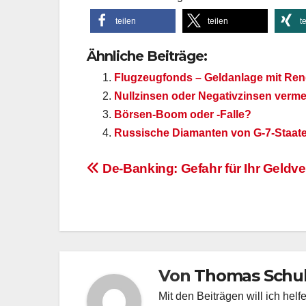
teilen
teilen
t
Ähnliche Beiträge:
Flugzeugfonds – Geldanlage mit Ren
Nullzinsen oder Negativzinsen verm
Börsen-Boom oder -Falle?
Russische Diamanten von G-7-Staate
Beitragsnavigation
De-Banking: Gefahr für Ihr Geld
Von
Thomas Schu
Mit den Beiträgen will ich hel