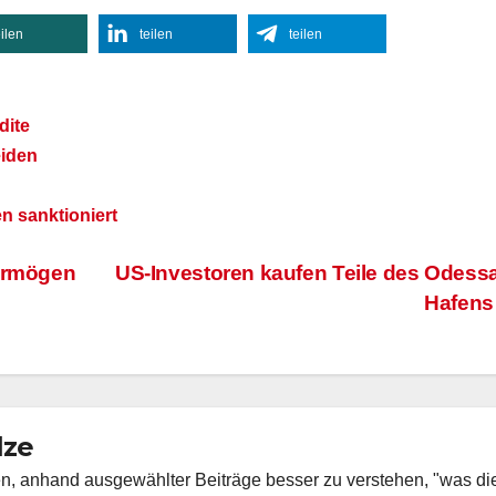
eilen
teilen
teilen
dite
eiden
n sanktioniert
vermögen
US-Investoren kaufen Teile des Odess
Hafen
lze
fen, anhand ausgewählter Beiträge besser zu verstehen, "was di