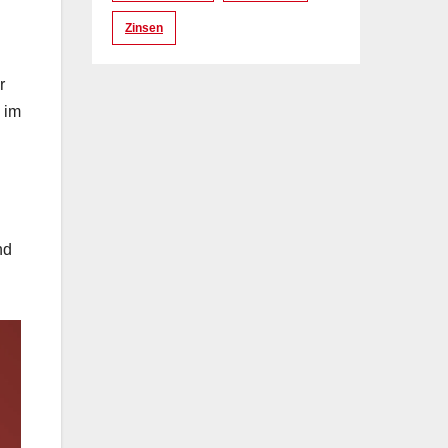
Zinsen
r
 im
nd