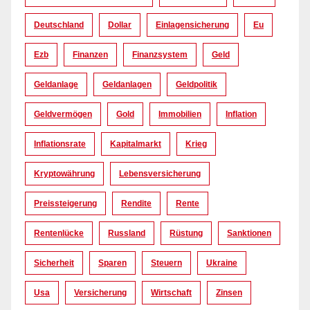
Deutschland
Dollar
Einlagensicherung
Eu
Ezb
Finanzen
Finanzsystem
Geld
Geldanlage
Geldanlagen
Geldpolitik
Geldvermögen
Gold
Immobilien
Inflation
Inflationsrate
Kapitalmarkt
Krieg
Kryptowährung
Lebensversicherung
Preissteigerung
Rendite
Rente
Rentenlücke
Russland
Rüstung
Sanktionen
Sicherheit
Sparen
Steuern
Ukraine
Usa
Versicherung
Wirtschaft
Zinsen