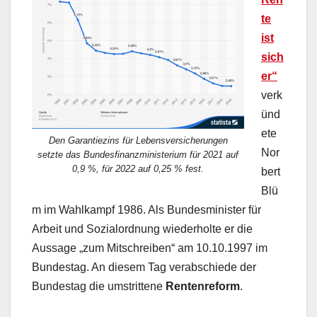
te
ist
sich
er“
verk
ünd
ete
Den Garantiezins für Lebensversicherungen
Nor
setzte das Bundesfinanzministerium für 2021 auf
0,9 %, für 2022 auf 0,25 % fest.
bert
Blü
m im Wahlkampf 1986. Als Bundesminister für
Arbeit und Sozialordnung wiederholte er die
Aussage „zum Mitschreiben“ am 10.10.1997 im
Bundestag. An diesem Tag verabschiede der
Bundestag die umstrittene
Rentenreform
.