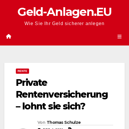
Zum
Geld-Anlagen.EU
Inhalt
springen
Wie Sie Ihr Geld sicherer anlegen
RENTE
Private
Rentenversicherung
– lohnt sie sich?
Von
Thomas Schulze