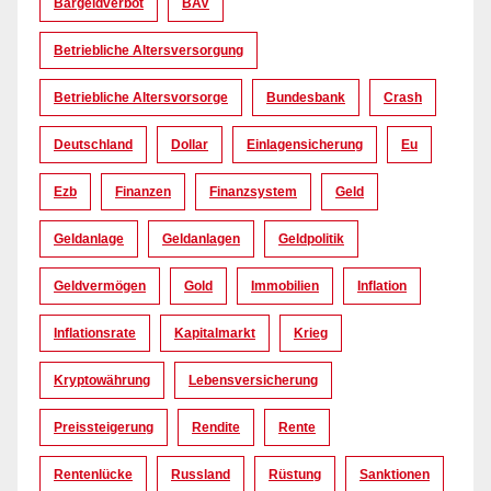
Bargeldverbot
BAV
Betriebliche Altersversorgung
Betriebliche Altersvorsorge
Bundesbank
Crash
Deutschland
Dollar
Einlagensicherung
Eu
Ezb
Finanzen
Finanzsystem
Geld
Geldanlage
Geldanlagen
Geldpolitik
Geldvermögen
Gold
Immobilien
Inflation
Inflationsrate
Kapitalmarkt
Krieg
Kryptowährung
Lebensversicherung
Preissteigerung
Rendite
Rente
Rentenlücke
Russland
Rüstung
Sanktionen