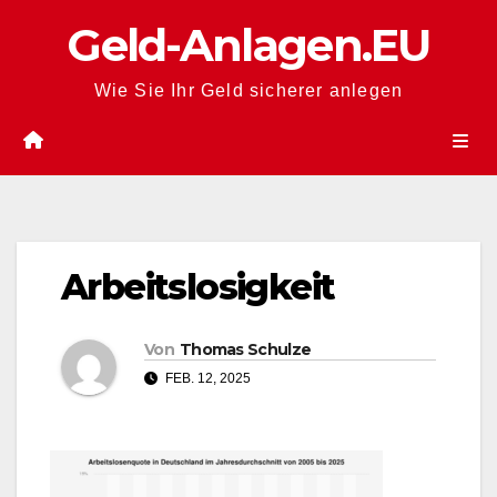
Zum
Geld-Anlagen.EU
Inhalt
springen
Wie Sie Ihr Geld sicherer anlegen
Arbeitslosigkeit
Von
Thomas Schulze
FEB. 12, 2025