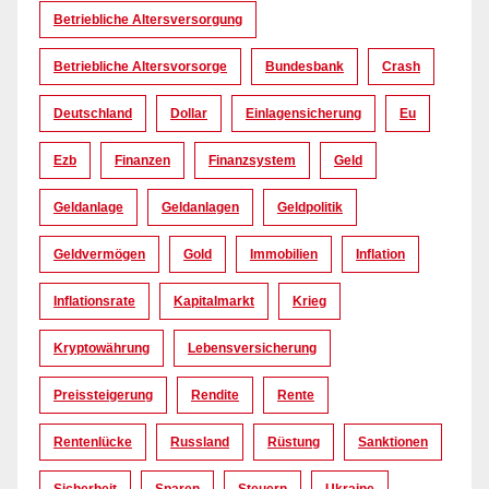
Betriebliche Altersversorgung
Betriebliche Altersvorsorge
Bundesbank
Crash
Deutschland
Dollar
Einlagensicherung
Eu
Ezb
Finanzen
Finanzsystem
Geld
Geldanlage
Geldanlagen
Geldpolitik
Geldvermögen
Gold
Immobilien
Inflation
Inflationsrate
Kapitalmarkt
Krieg
Kryptowährung
Lebensversicherung
Preissteigerung
Rendite
Rente
Rentenlücke
Russland
Rüstung
Sanktionen