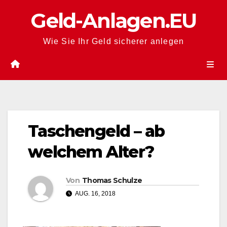
Zum
Geld-Anlagen.EU
Inhalt
springen
Wie Sie Ihr Geld sicherer anlegen
Taschengeld – ab
welchem Alter?
Von
Thomas Schulze
AUG. 16, 2018