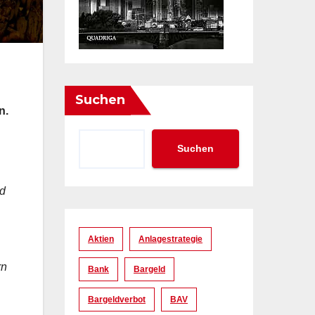
Suchen
n.
Suchen
nd
Aktien
Anlagestrategie
rn
Bank
Bargeld
Bargeldverbot
BAV