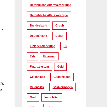
Betriebliche Altersversorgung
Betriebliche Altersvorsorge
Bundesbank
Crash
in
Deutschland
Dollar
Einlagensicherung
Eu
Ezb
Finanzen
Finanzsystem
Geld
Geldanlage
Geldanlagen
ch,
Geldpolitik
Geldvermögen
te
Gold
Immobilien