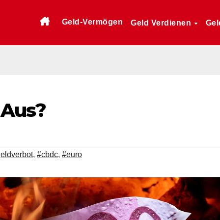
Geld-Vermögen
Geld Verdienen
Gel
 Aus?
eldverbot
,
#cbdc
,
#euro