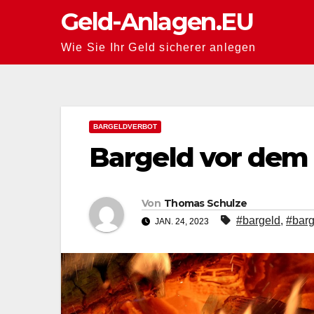
Zum
Geld-Anlagen.EU
Inhalt
Wie Sie Ihr Geld sicherer anlegen
springen
BARGELDVERBOT
Bargeld vor dem
Von
Thomas Schulze
#bargeld
,
#barg
JAN. 24, 2023