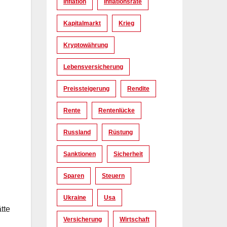
Inflation
Inflationsrate
Kapitalmarkt
Krieg
Kryptowährung
Lebensversicherung
Preissteigerung
Rendite
Rente
Rentenlücke
Russland
Rüstung
Sanktionen
Sicherheit
Sparen
Steuern
Ukraine
Usa
tte
Versicherung
Wirtschaft