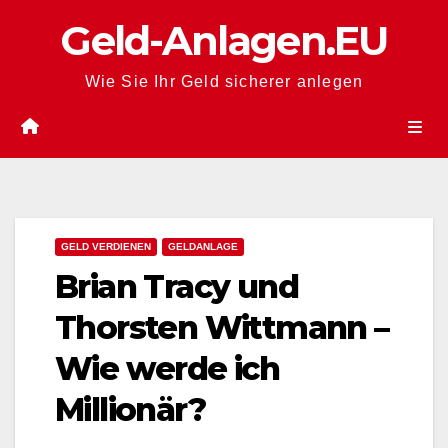
Zum
Geld-Anlagen.EU
Inhalt
springen
Wie Sie Ihr Geld sicherer anlegen
GELD VERDIENEN
GELDANLAGE
Brian Tracy und
Thorsten Wittmann –
Wie werde ich
Millionär?