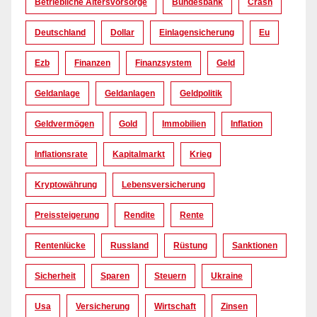
Betriebliche Altersvorsorge
Bundesbank
Crash
Deutschland
Dollar
Einlagensicherung
Eu
Ezb
Finanzen
Finanzsystem
Geld
Geldanlage
Geldanlagen
Geldpolitik
Geldvermögen
Gold
Immobilien
Inflation
Inflationsrate
Kapitalmarkt
Krieg
Kryptowährung
Lebensversicherung
Preissteigerung
Rendite
Rente
Rentenlücke
Russland
Rüstung
Sanktionen
Sicherheit
Sparen
Steuern
Ukraine
Usa
Versicherung
Wirtschaft
Zinsen