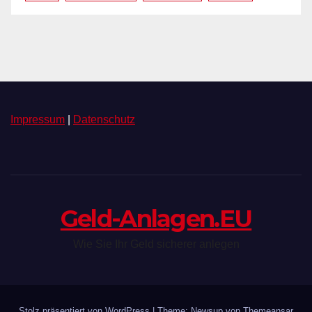
Impressum
|
Datenschutz
Geld-Anlagen.EU
Wie Sie Ihr Geld sicherer anlegen
Stolz präsentiert von WordPress
|
Theme: Newsup von
Themeansar