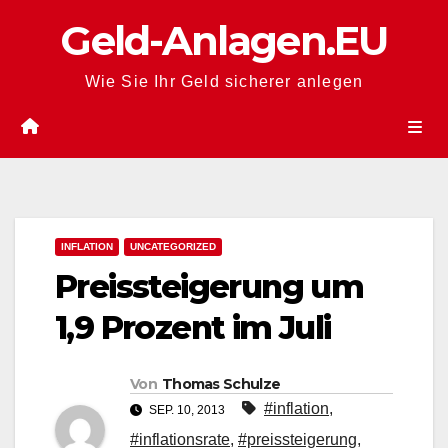
Zum
Geld-Anlagen.EU
Inhalt
springen
Wie Sie Ihr Geld sicherer anlegen
INFLATION
UNCATEGORIZED
Preissteigerung um
1,9 Prozent im Juli
Von
Thomas Schulze
#inflation
,
SEP. 10, 2013
#inflationsrate
,
#preissteigerung
,